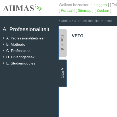
Welkom bezoeker. [
Inloggen
] [ Te
[
Portaal
] [
Sitemap
] [
Zoeken
]
>
ahmas
>
a. professionaliteit
>
ahmas
A. Professionaliteit
VETO
A. Professionaliteitsleer
B. Methode
C. Professional
D. Ervaringsdesk.
E. Studiemodules