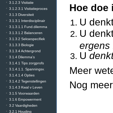
3.1.2.3 Visitatie
Hoe doe 
3.1.2.3.1 Visitatieproces
3.1.3 Diversiteit
U denkt
3.1.3.1 Interdisciplinair
3.1.3.1.1 Fund.dilemma
U denkt
3.1.3.1.2 Balanceren
3.1.3.2 Seksespecifiek
ergens b
3.1.3.3 Biologie
3.1.3.4 Achtergrond
U
denk
3.1.4 Dilemma's
3.1.4.1 Tips zorgprofs
Meer wet
3.1.4.1.1. Spanningsv.
3.1.4.1.4 Opties
3.1.4.2 Tegenstellingen
Nog meer
3.1.4.3 Kwal v Leven
3.1.5 Voorwaarden
3.1.6 Empowerment
3.2 Vaardigheden
3.2.1 Houding