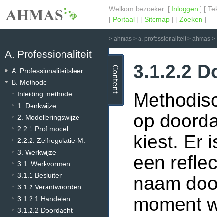
Welkom bezoeker. [
Inloggen
] [ Te
[
Portaal
] [
Sitemap
] [
Zoeken
]
>
ahmas
>
a. professionaliteit
>
ahmas
>
A. Professionaliteit
3.1.2.2 
A. Professionaliteitsleer
B. Methode
Methodis
Inleiding methode
1. Denkwijze
op doorda
2. Modelleringswijze
2.2.1 Prof.model
kiest. Er 
2.2.2. Zelfregulatie-M.
3. Werkwijze
een reflec
3.1. Werkvormen
3.1.1 Besluiten
naam door
3.1.2 Verantwoorden
moment wa
3.1.2.1 Handelen
3.1.2.2 Doordacht