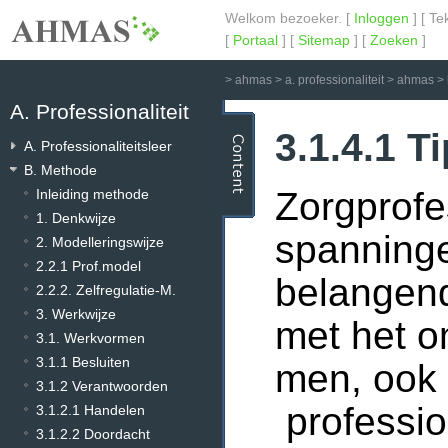
Welkom bezoeker. [
Inloggen
] [ Te
[
Portaal
] [
Sitemap
] [
Zoeken
]
>
ahmas
>
a. professionaliteit
>
ahmas
>
A. Professionaliteit
3.1.4.1 T
A. Professionaliteitsleer
B. Methode
Zorgprofe
Inleiding methode
1. Denkwijze
spanninge
2. Modelleringswijze
2.2.1 Prof.model
belangend
2.2.2. Zelfregulatie-M.
3. Werkwijze
met het o
3.1. Werkvormen
3.1.1 Besluiten
men, ook 
3.1.2 Verantwoorden
professio
3.1.2.1 Handelen
3.1.2.2 Doordacht