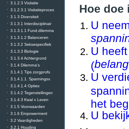
3.1.2.3 Visitatie
Hoe doe 
3.1.2.3.1 Visitatieproces
3.1.3 Diversiteit
U neemt
3.1.3.1 Interdisciplinair
3.1.3.1.1 Fund.dilemma
spanni
3.1.3.1.2 Balanceren
3.1.3.2 Seksespecifiek
U heeft
3.1.3.3 Biologie
3.1.3.4 Achtergrond
belang
(
3.1.4 Dilemma's
3.1.4.1 Tips zorgprofs
U verdi
3.1.4.1.1. Spanningsv.
3.1.4.1.4 Opties
spannin
3.1.4.2 Tegenstellingen
3.1.4.3 Kwal v Leven
het beg
3.1.5 Voorwaarden
U bekij
3.1.6 Empowerment
3.2 Vaardigheden
3.2.1 Houding