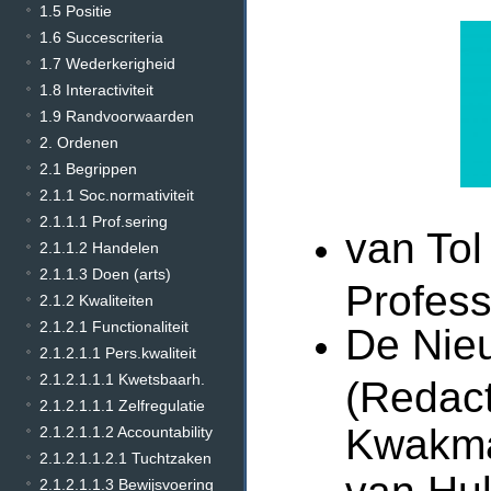
1.5 Positie
1.6 Succescriteria
1.7 Wederkerigheid
1.8 Interactiviteit
1.9 Randvoorwaarden
2. Ordenen
2.1 Begrippen
2.1.1 Soc.normativiteit
2.1.1.1 Prof.sering
van Tol
2.1.1.2 Handelen
2.1.1.3 Doen (arts)
Profess
2.1.2 Kwaliteiten
2.1.2.1 Functionaliteit
De Nie
2.1.2.1.1 Pers.kwaliteit
2.1.2.1.1.1 Kwetsbaarh.
(Redact
2.1.2.1.1.1 Zelfregulatie
Kwakma
2.1.2.1.1.2 Accountability
2.1.2.1.1.2.1 Tuchtzaken
van Hul
2.1.2.1.1.3 Bewijsvoering