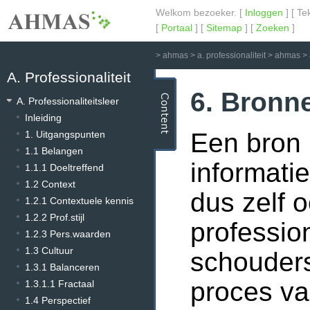
Welkom bezoeker. [
Inloggen
] [ Te
[
Portaal
] [
Sitemap
] [
Zoeken
]
>
ahmas
>
a. professionaliteit
>
ahmas
>
A. Professionaliteit
6. Bronn
A. Professionaliteitsleer
Inleiding
Een bron i
1. Uitgangspunten
1.1 Belangen
informati
1.1.1 Doeltreffend
1.2 Context
dus zelf o
1.2.1 Contextuele kennis
1.2.2 Prof.stijl
profession
1.2.3 Pers.waarden
1.3 Cultuur
schouders
1.3.1 Balanceren
proces va
1.3.1.1 Fractaal
1.4 Perspectief