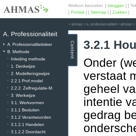
Welkom bezoeker. [
Inloggen
] [ Te
[
Portaal
] [
Sitemap
] [
Zoeken
]
>
ahmas
>
a. professionaliteit
>
ahmas
>
A. Professionaliteit
3.2.1 Ho
A. Professionaliteitsleer
B. Methode
Onder (we
Inleiding methode
1. Denkwijze
verstaat
2. Modelleringswijze
2.2.1 Prof.model
geheel v
2.2.2. Zelfregulatie-M.
3. Werkwijze
intentie 
3.1. Werkvormen
3.1.1 Besluiten
gedrag be
3.1.2 Verantwoorden
ondersche
3.1.2.1 Handelen
3.1.2.2 Doordacht