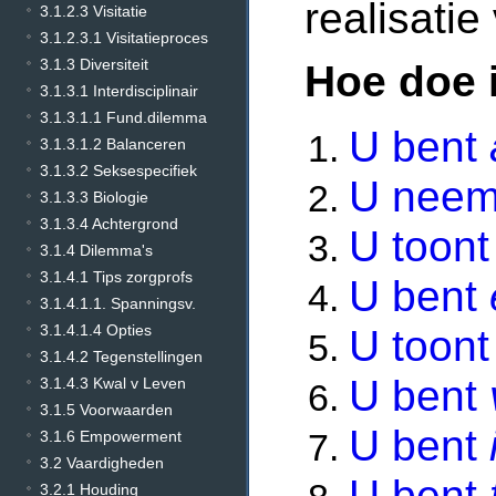
realisatie
3.1.2.3 Visitatie
3.1.2.3.1 Visitatieproces
3.1.3 Diversiteit
Hoe doe 
3.1.3.1 Interdisciplinair
3.1.3.1.1 Fund.dilemma
U bent
3.1.3.1.2 Balanceren
3.1.3.2 Seksespecifiek
U nee
3.1.3.3 Biologie
3.1.3.4 Achtergrond
U toont
3.1.4 Dilemma's
3.1.4.1 Tips zorgprofs
U bent
3.1.4.1.1. Spanningsv.
3.1.4.1.4 Opties
U toon
3.1.4.2 Tegenstellingen
U bent
3.1.4.3 Kwal v Leven
3.1.5 Voorwaarden
U bent
3.1.6 Empowerment
3.2 Vaardigheden
U bent
3.2.1 Houding