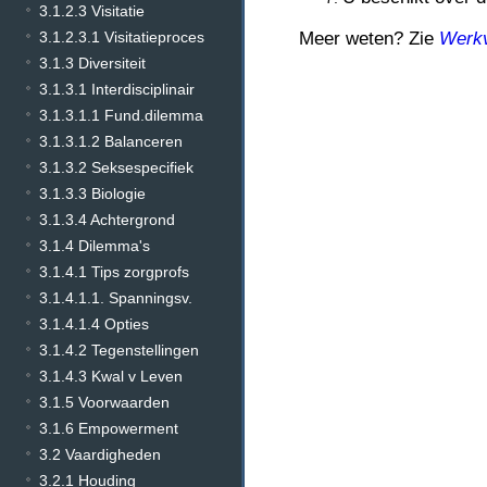
3.1.2.3 Visitatie
3.1.2.3.1 Visitatieproces
Meer weten? Zie
Werk
3.1.3 Diversiteit
3.1.3.1 Interdisciplinair
3.1.3.1.1 Fund.dilemma
3.1.3.1.2 Balanceren
3.1.3.2 Seksespecifiek
3.1.3.3 Biologie
3.1.3.4 Achtergrond
3.1.4 Dilemma's
3.1.4.1 Tips zorgprofs
3.1.4.1.1. Spanningsv.
3.1.4.1.4 Opties
3.1.4.2 Tegenstellingen
3.1.4.3 Kwal v Leven
3.1.5 Voorwaarden
3.1.6 Empowerment
3.2 Vaardigheden
3.2.1 Houding