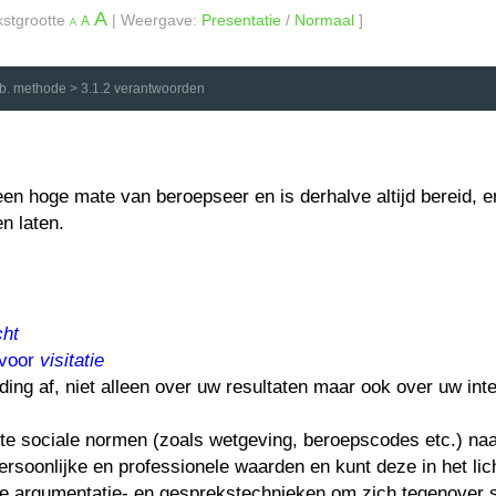
A
kstgrootte
| Weergave:
Presentatie
/
Normaal
]
A
A
b. methode
>
3.1.2 verantwoorden
en hoge mate van beroepseer en is derhalve altijd bereid, e
en laten.
cht
 voor
visitatie
ding af, niet alleen over uw resultaten maar ook over uw int
nte sociale normen (zoals wetgeving, beroepscodes etc.) naa
rsoonlijke en professionele waarden en kunt deze in het lich
e argumentatie- en gesprekstechnieken om zich tegenover s