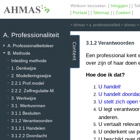
Welkom bezoeker. [
Inloggen
] [ Te
[
Portaal
] [
Sitemap
] [
Zoeken
]
>
ahmas
>
a. professionaliteit
>
ahmas
>
A. Professionaliteit
3.1.2 Verantwoorden
A. Professionaliteitsleer
B. Methode
Een professional kent e
Inleiding methode
over zijn of haar doen 
1. Denkwijze
Hoe doe ik dat?
2. Modelleringswijze
2.2.1 Prof.model
U
handelt
2.2.2. Zelfregulatie-M.
U handelt
doorda
3. Werkwijze
U stelt zich open
3.1. Werkvormen
U legt verantwoor
3.1.1 Besluiten
anderen.
3.1.2 Verantwoorden
U vertaalt releva
3.1.2.1 Handelen
U onderkent uw pe
3.1.2.2 Doordacht
U beschikt over d